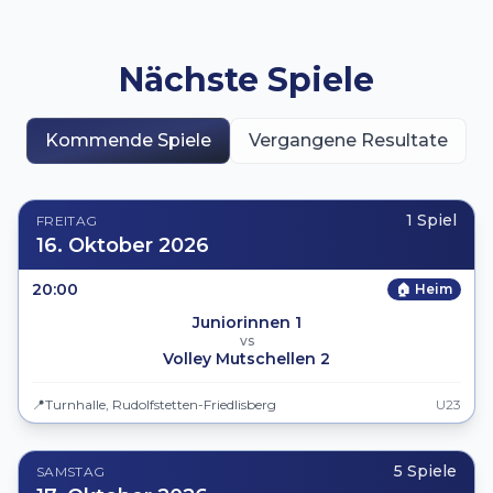
Nächste Spiele
Kommende Spiele
Vergangene Resultate
1 Spiel
FREITAG
16. Oktober 2026
20:00
🏠 Heim
Juniorinnen 1
vs
Volley Mutschellen 2
📍
Turnhalle, Rudolfstetten-Friedlisberg
U23
5 Spiele
SAMSTAG