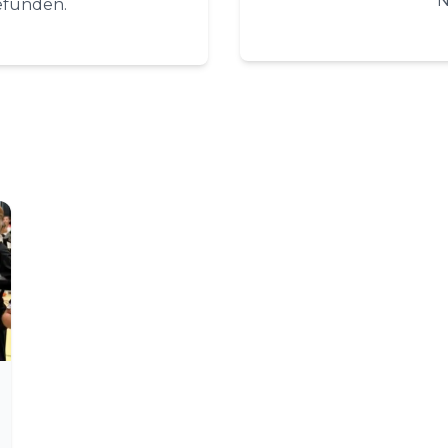
N
efunden.