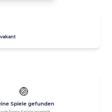
vakant
🏐
ine Spiele gefunden